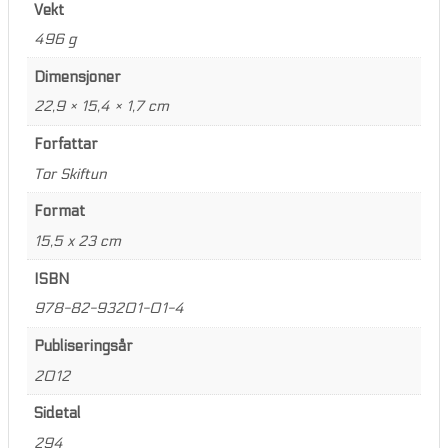
Vekt
496 g
Dimensjoner
22,9 × 15,4 × 1,7 cm
Forfattar
Tor Skiftun
Format
15,5 x 23 cm
ISBN
978-82-93201-01-4
Publiseringsår
2012
Sidetal
294