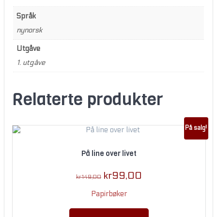
Språk
nynorsk
Utgåve
1. utgåve
Relaterte produkter
På salg!
På line over livet
Original
Current
kr
99,00
kr
149,00
price
price
Papirbøker
was:
is:
kr149,00.
kr99,00.