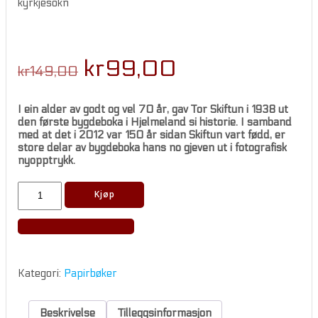
kyrkjesokn
Original
Current
kr
99,00
kr
149,00
price
price
I ein alder av godt og vel 70 år, gav Tor Skiftun i 1938 ut
was:
is:
den første bygdeboka i Hjelmeland si historie. I samband
med at det i 2012 var 150 år sidan Skiftun vart fødd, er
kr149,00.
kr99,00.
store delar av bygdeboka hans no gjeven ut i fotografisk
nyopptrykk.
Hjelmeland:
Kjøp
Skipreid,
herad
og
kyrkjesokn
antall
Kategori:
Papirbøker
Beskrivelse
Tilleggsinformasjon