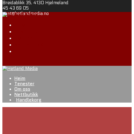
Skip
Breidablikk 35, 4130 Hjelmeland
to
45 43 69 05
content
post@hetlandmedia.no
HEIM
TENESTER
OM OSS
NETTBUTIKK
Heim
Tenester
Om oss
Nettbutikk
Handlekorg