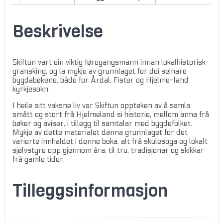
Beskrivelse
Skiftun vart ein viktig føregangsmann innan lokalhistorisk
gransking, og la mykje av grunnlaget for dei seinare
bygdabøkene, både for Årdal, Fister og Hjelme-land
kyrkjesokn.
I heile sitt vaksne liv var Skiftun oppteken av å samla
smått og stort frå Hjelmeland si historie, mellom anna frå
bøker og aviser, i tillegg til samtalar med bygdefolket.
Mykje av dette materialet danna grunnlaget for det
varierte innhaldet i denne boka, alt frå skulesoga og lokalt
sjølvstyre opp gjennom åra, til tru, tradisjonar og skikkar
frå gamle tider.
Tilleggsinformasjon