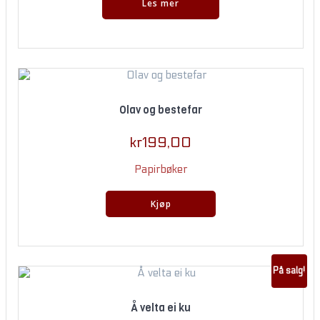
Les mer
Olav og bestefar
kr
199,00
Papirbøker
Kjøp
På salg!
Å velta ei ku